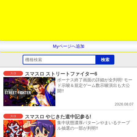
Myページへ追加
スマスロ ストリートファイター6
スロ
ボーナス終了画面の詳細が全判明! モー
ド示唆＆規定ゲーム数示唆演出も大公
開!!
2026.08.07
スマスロ やじきた道中記参る!
スロ
集中状態濃厚パターンやまいるテーブ
ル抽選の一部が判明!!