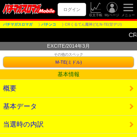
ログイン
収支手帳
Myページ
メニュー
パチマガスロマガ
パチンコ
CRくるてん魔神どむN-TE(甘デジ)
CRく
EXCITE/2014年3月
その他のスペック
M-TE(ミドル)
基本情報
概要
基本データ
当選時の内訳