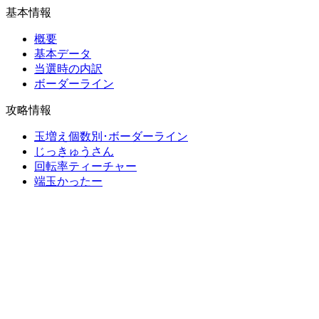
基本情報
概要
基本データ
当選時の内訳
ボーダーライン
攻略情報
玉増え個数別･ボーダーライン
じっきゅうさん
回転率ティーチャー
端玉かったー