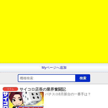
Myページへ追加
サイコロ店長の業界奮闘記
コラム
パチスロ8月新台の一番手は？