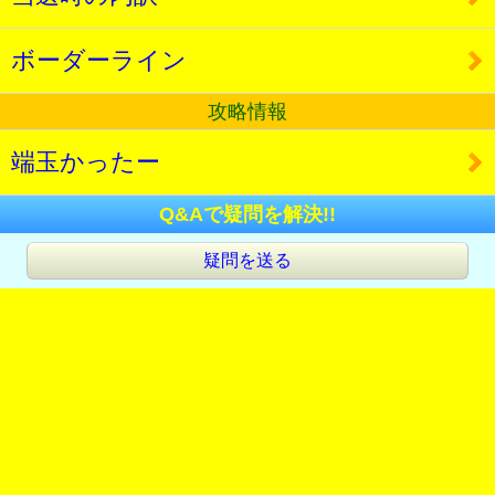
ボーダーライン
攻略情報
端玉かったー
Q&Aで疑問を解決!!
疑問を送る