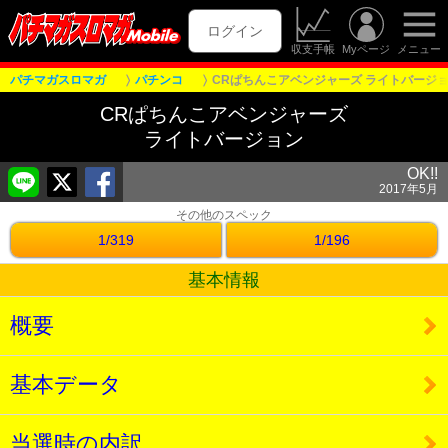
ログイン
収支手帳
Myページ
メニュー
パチマガスロマガ
パチンコ
CRぱちんこアベンジャーズ ライトバージ
CRぱちんこアベンジャーズ
ライトバージョン
OK!!
2017年5月
その他のスペック
1/319
1/196
基本情報
概要
基本データ
当選時の内訳