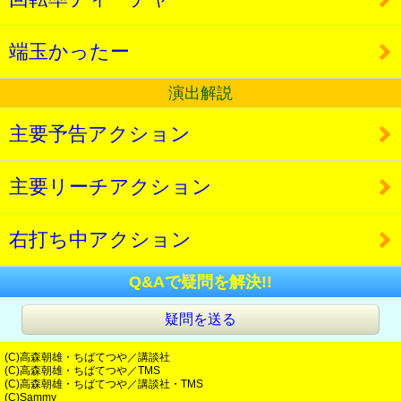
端玉かったー
演出解説
主要予告アクション
主要リーチアクション
右打ち中アクション
Q&Aで疑問を解決!!
疑問を送る
(C)高森朝雄・ちばてつや／講談社
(C)高森朝雄・ちばてつや／TMS
(C)高森朝雄・ちばてつや／講談社・TMS
(C)Sammy