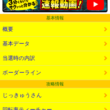
基本情報
概要
基本データ
当選時の内訳
ボーダーライン
攻略情報
じっきゅうさん
回転率ティーチャー