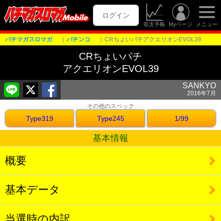
ログイン
収支手帳
Myページ
メニュー
パチマガスロマガ
パチンコ
CRちょいパチアクエリオンEVOL39
CRちょいパチ
アクエリオンEVOL39
SANKYO
2016年7月
その他のスペック
Type319
Type245
1/99
基本情報
概要
基本データ
当選時の内訳