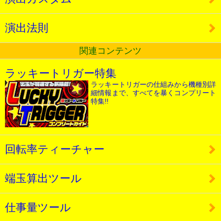
演出法則
関連コンテンツ
ラッキートリガー特集
ラッキートリガーの仕組みから機種別詳
細情報まで、すべてを暴くコンプリート
特集!!
回転率ティーチャー
端玉算出ツール
仕事量ツール