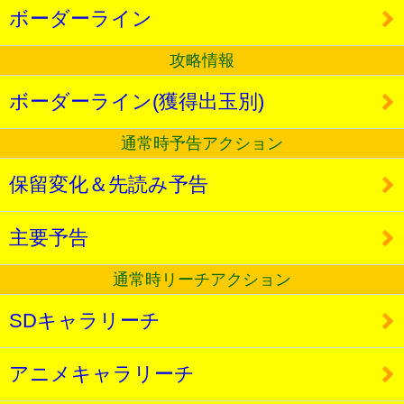
ボーダーライン
攻略情報
ボーダーライン(獲得出玉別)
通常時予告アクション
保留変化＆先読み予告
主要予告
通常時リーチアクション
SDキャラリーチ
アニメキャラリーチ