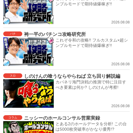
ンプルモードで期待値爆稼ぎ!!
2026.08.08
袴一平のパチンコ攻略研究所
パチ
これぞ令和の攻略!! フルカスタム×超シ
ンプルモードで期待値爆稼ぎ!!
2026.08.08
しのけんの喰うならやらねば 立ち回り解説編
スロ
カバネリ海門決戦の推測で特に注目す
べき要素は何か? しのけんが考察!
2026.08.08
ニッシーのホールコンサル営業実録
コラム
とある2のホールデータを分析! この台
は5000枚突破率がかなり優秀!?