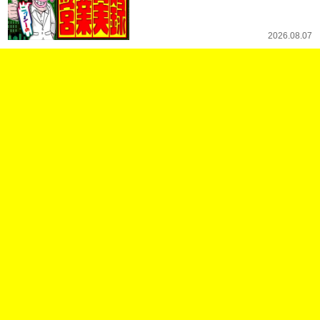
2026.08.07