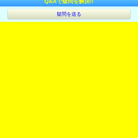
Q&Aで疑問を解決!!
疑問を送る