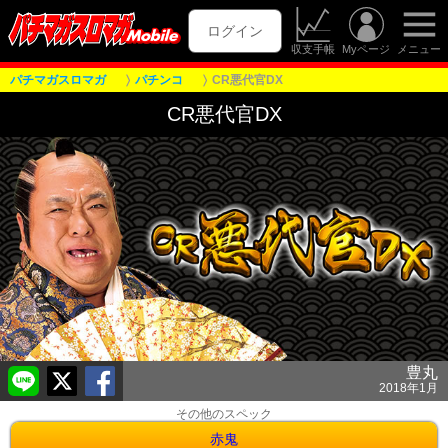
ログイン
収支手帳
Myページ
メニュー
パチマガスロマガ
パチンコ
CR悪代官DX
CR悪代官DX
豊丸
2018年1月
その他のスペック
赤鬼