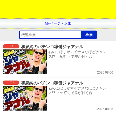
Myページへ追加
和泉純のパチンコ稼働ジャアナル
パチ
右のこぼしがマイナスなほどチャン
ス!? 止め打ちで差が付く台!
2026.08.06
和泉純のパチンコ稼働ジャアナル
コラム
右のこぼしがマイナスなほどチャン
ス!? 止め打ちで差が付く台!
2026.08.06