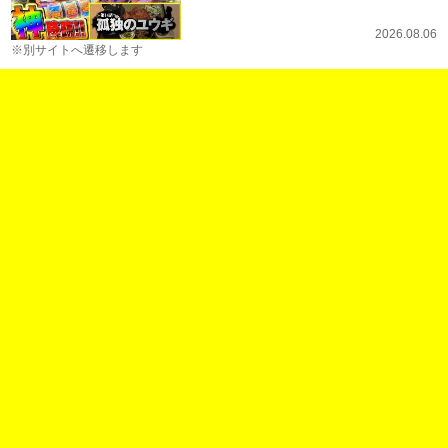
2026.08.06
※別サイトへ遷移します