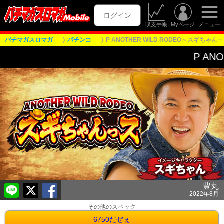
ログイン
収支手帳
Myページ
メニュー
パチマガスロマガ
パチンコ
P ANOTHER WILD RODEO～スギちゃん
P ANOT
豊丸
2022年8月
その他のスペック
6750だぜぇ