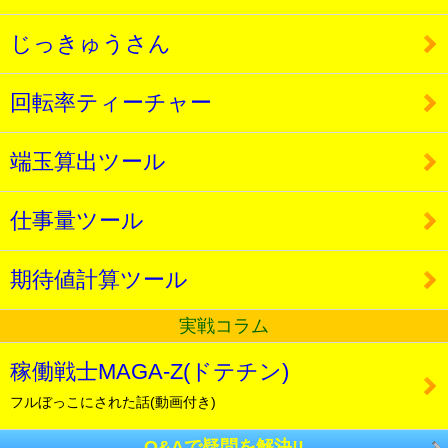
じっきゅうさん
回転率ティーチャー
端玉算出ツール
仕事量ツール
期待値計算ツール
実戦コラム
稼働戦士MAGA-Z(ドテチン)
フルぼっこにされた話(動画付き)
Q&Aで疑問を解決!!