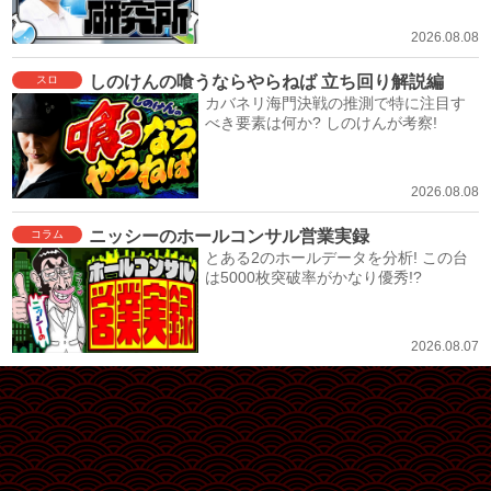
2026.08.08
しのけんの喰うならやらねば 立ち回り解説編
スロ
カバネリ海門決戦の推測で特に注目す
べき要素は何か? しのけんが考察!
2026.08.08
ニッシーのホールコンサル営業実録
コラム
とある2のホールデータを分析! この台
は5000枚突破率がかなり優秀!?
2026.08.07