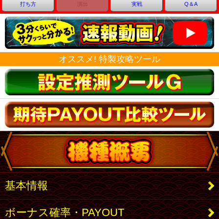
打ち方
演出
実戦
Q＆A
オススメ! 特製攻略ツール
基本情報
ボーナス確率・PAYOUT