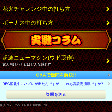
花火チャレンジ中の打ち方
ボーナス中の打ち方
超速ニューマシン(ウド茂作)
玄人向けハナビはどんな感じ!?
Q&Aで疑問を解決!!
REG消化中にハズレが出たんですが、これも高設定濃厚ですか?
疑問を送る
(C)UNIVERSAL ENTERTAINMENT