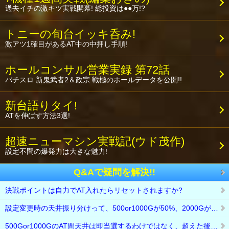
過去イチの激キツ実戦開幕! 総投資は●●万!?
トニーの旬台イッキ呑み!
激アツ1確目があるAT中の中押し手順!
ホールコンサル営業実録 第72話
パチスロ 新鬼武者2＆政宗 戦極のホールデータを公開!!
新台語りタイ!
ATを伸ばす方法3選!
超速ニューマシン実戦記(ウド茂作)
設定不問の爆発力は大きな魅力!
Q&Aで疑問を解決!!
決戦ポイントは自力でAT入れたらリセットされますか?
設定変更時の天井振り分けって、500or1000Gが50%、2000Gが50%の間違いじ…
500Gor1000GのAT間天井は即当選するわけではなく、超えた後に自力でCZに…