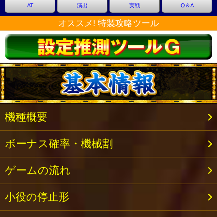
AT
演出
実戦
Q＆A
オススメ! 特製攻略ツール
機種概要
ボーナス確率・機械割
ゲームの流れ
小役の停止形