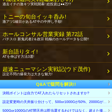
過去イチの激キツ実戦開幕! 総投資は●●万!?
トニーの旬台イッキ呑み!
激アツ1確目があるAT中の中押し手順!
ホールコンサル営業実録 第72話
パチスロ 新鬼武者2＆政宗 戦極のホールデータを公開!!
新台語りタイ!
ATを伸ばす方法3選!
超速ニューマシン実戦記(ウド茂作)
設定不問の爆発力は大きな魅力!
Q&Aで疑問を解決!!
決戦ポイントは自力でAT入れたらリセットされますか?
設定変更時の天井振り分けって、500or1000Gが50%、2000Gが50%の間違いじ…
500Gor1000GのAT間天井は即当選するわけではなく、超えた後に自力でCZに…