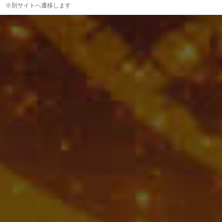
※別サイトへ遷移します