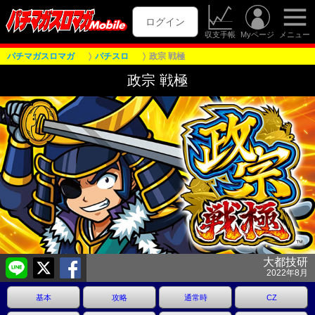
ログイン
収支手帳
Myページ
メニュー
パチマガスロマガ
パチスロ
政宗 戦極
政宗 戦極
大都技研
2022年8月
基本
攻略
通常時
CZ