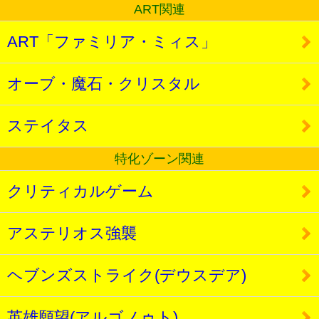
ART関連
ART「ファミリア・ミィス」
オーブ・魔石・クリスタル
ステイタス
特化ゾーン関連
クリティカルゲーム
アステリオス強襲
ヘブンズストライク(デウスデア)
英雄願望(アルゴノゥト)