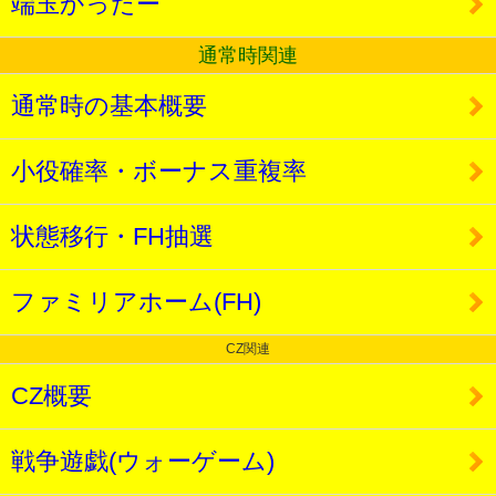
端玉かったー
通常時関連
通常時の基本概要
小役確率・ボーナス重複率
状態移行・FH抽選
ファミリアホーム(FH)
CZ関連
CZ概要
戦争遊戯(ウォーゲーム)