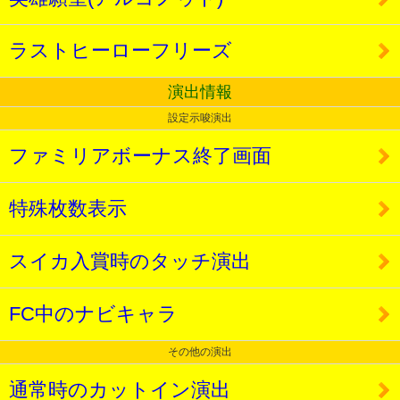
ラストヒーローフリーズ
演出情報
設定示唆演出
ファミリアボーナス終了画面
特殊枚数表示
スイカ入賞時のタッチ演出
FC中のナビキャラ
その他の演出
通常時のカットイン演出