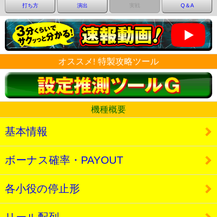
打ち方
演出
実戦
Q＆A
オススメ! 特製攻略ツール
機種概要
基本情報
ボーナス確率・PAYOUT
各小役の停止形