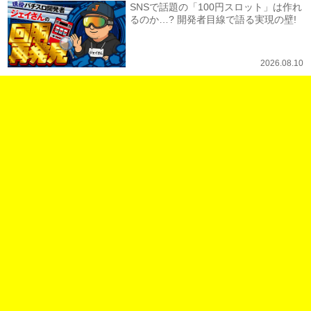
SNSで話題の「100円スロット」は作れ
るのか…? 開発者目線で語る実現の壁!
2026.08.10