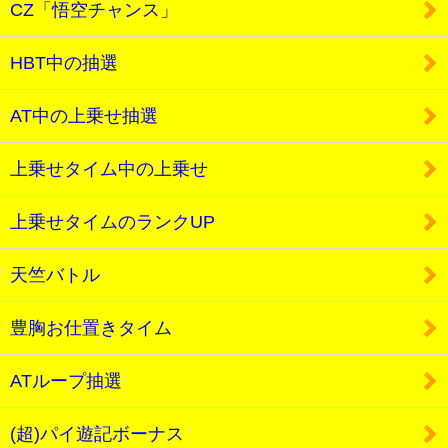
CZ「悟空チャンス」
HBT中の抽選
AT中の上乗せ抽選
上乗せタイム中の上乗せ
上乗せタイムのランクUP
天竺バトル
豊胸お仕置きタイム
ATループ抽選
(超)パイ遊記ボーナス