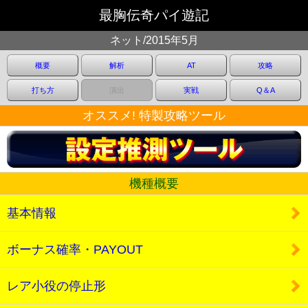
最胸伝奇パイ遊記
ネット/2015年5月
概要
解析
AT
攻略
打ち方
演出
実戦
Q＆A
オススメ! 特製攻略ツール
機種概要
基本情報
ボーナス確率・PAYOUT
レア小役の停止形