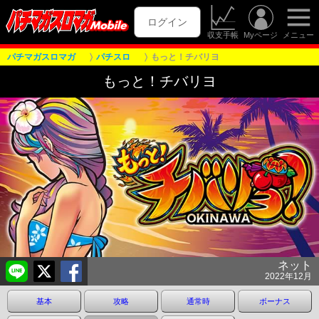
ログイン
収支手帳
Myページ
メニュー
パチマガスロマガ
パチスロ
もっと！チバリヨ
もっと！チバリヨ
ネット
2022年12月
基本
攻略
通常時
ボーナス