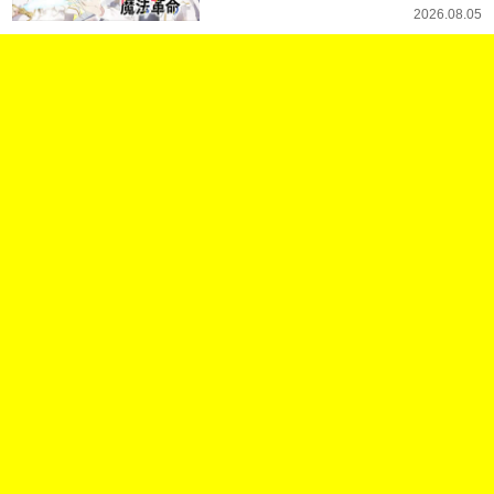
2026.08.05