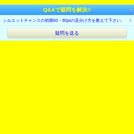
Q&Aで疑問を解決!!
シルエットチャンスの初期60・80ptの見分け方を教えて下さい。
疑問を送る