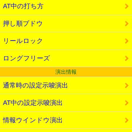
AT中の打ち方
押し順ブドウ
リールロック
ロングフリーズ
演出情報
通常時の設定示唆演出
AT中の設定示唆演出
情報ウインドウ演出