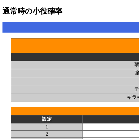
通常時の小役確率
ギラ
設定
1
2