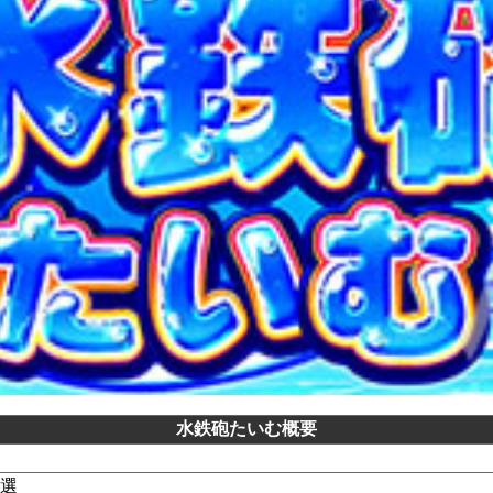
水鉄砲たいむ概要
選