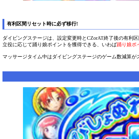
有利区間リセット時に必ず移行!
ダイビングステージは、設定変更時とCZorAT終了後の有
立役に応じて踊り娘ポイントを獲得できる、いわば
踊り娘ポ
マッサージタイム中はダイビングステージのゲーム数減算が