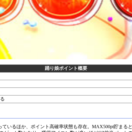
踊り娘ポイント概要
る
ているほか、ポイント高確率状態も存在。MAX500pt貯ま