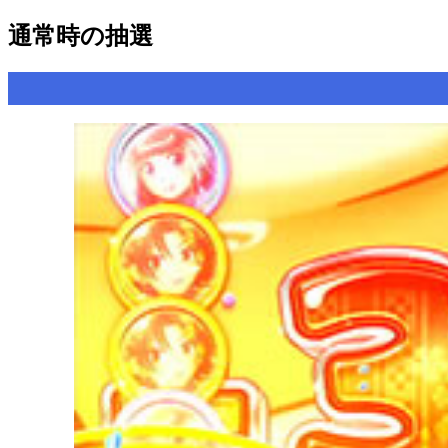
通常時の抽選