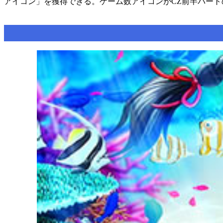
アイコン」を獲得できる。ゲーム数アイコンがCZ前半パート