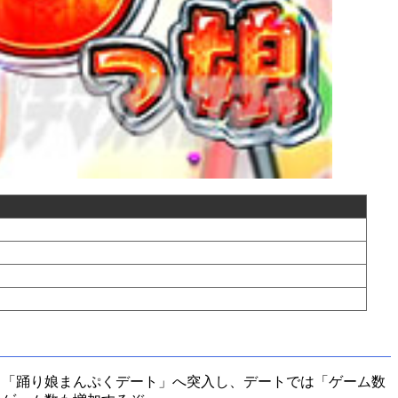
ると「踊り娘まんぷくデート」へ突入し、デートでは「ゲーム数