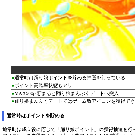
●
通常時は踊り娘ポイントを貯める抽選を行っている
●
ポイント高確率状態もアリ
●
MAX500pt貯まると踊り娘まんぷくデートへ突入
●
踊り娘まんぷくデートではゲーム数アイコンを獲得でき
通常時はポイントを貯める
通常時は成立役に応じて「踊り娘ポイント」の獲得抽選を行っ