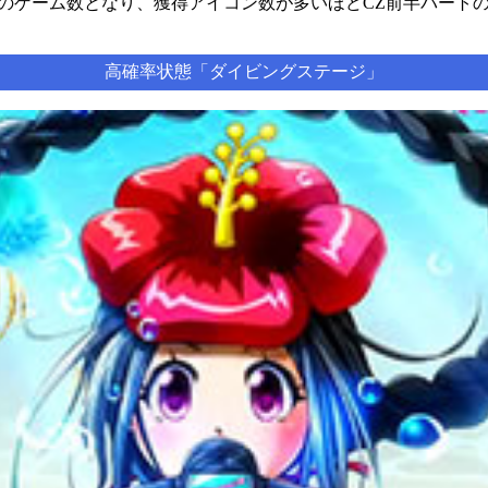
のゲーム数となり、獲得アイコン数が多いほどCZ前半パート
高確率状態「ダイビングステージ」