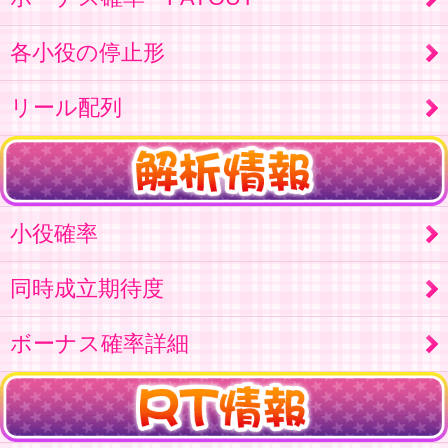
各小役の停止形
リール配列
小役確率
同時成立期待度
ボーナス確率詳細