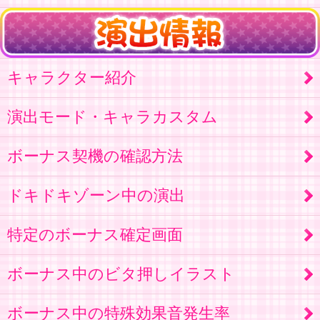
キャラクター紹介
演出モード・キャラカスタム
ボーナス契機の確認方法
ドキドキゾーン中の演出
特定のボーナス確定画面
ボーナス中のビタ押しイラスト
ボーナス中の特殊効果音発生率