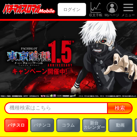
ログイン
収支手帳
Myページ
メニュー
新台
パチスロ
パチンコ
コラム
動画
カレンダー