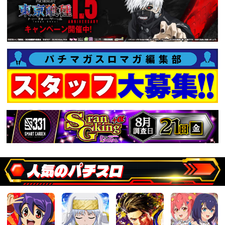
人気のパチスロ