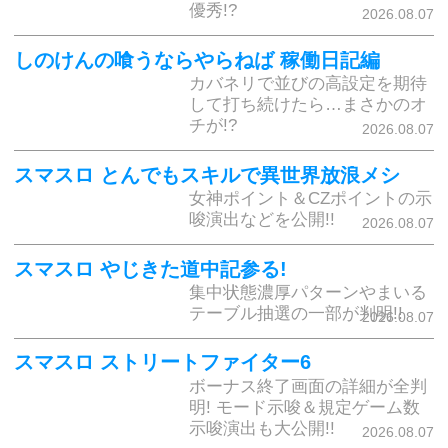
優秀!?
2026.08.07
しのけんの喰うならやらねば 稼働日記編
カバネリで並びの高設定を期待
して打ち続けたら…まさかのオ
チが!?
2026.08.07
スマスロ とんでもスキルで異世界放浪メシ
女神ポイント＆CZポイントの示
唆演出などを公開!!
2026.08.07
スマスロ やじきた道中記参る!
集中状態濃厚パターンやまいる
テーブル抽選の一部が判明!!
2026.08.07
スマスロ ストリートファイター6
ボーナス終了画面の詳細が全判
明! モード示唆＆規定ゲーム数
示唆演出も大公開!!
2026.08.07