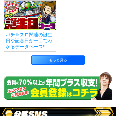
パチ＆スロ関連の誕生
日や記念日が一目でわ
かるデータベース!!
もっと見る
公式SNS