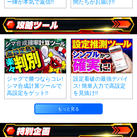
ー陣が本気で返信!!
間たちがお届け!!
攻略ツール
ジャグで勝つならコレ!
設定看破の最強デバイ
シマ合成計算ツールで
ス! 簡単入力で高設定
高設定をゲット!!
を見抜け!!
もっと見る
特別企画