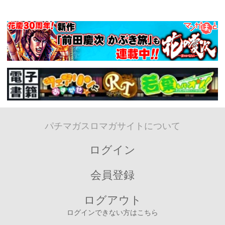
パチマガスロマガサイトについて
ログイン
会員登録
ログアウト
ログインできない方はこちら