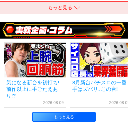
もっと見る
実戦企画・コラム
気になる新台を初打ち!
8月新台パチスロの一番
前作以上に手ごたえあ
手はズバリ、この台!
り!?
2026.08.09
2026.08.0
もっと見る