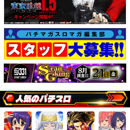
人気のパチスロ