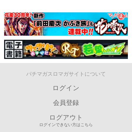
パチマガスロマガサイトについて
ログイン
会員登録
ログアウト
ログインできない方はこちら