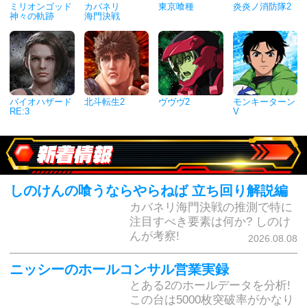
ミリオンゴッド
カバネリ
東京喰種
炎炎ノ消防隊2
神々の軌跡
海門決戦
バイオハザード
北斗転生2
ヴヴヴ2
モンキーターン
RE:3
V
新着情報
しのけんの喰うならやらねば 立ち回り解説編
カバネリ海門決戦の推測で特に
注目すべき要素は何か? しのけ
んが考察!
2026.08.08
ニッシーのホールコンサル営業実録
とある2のホールデータを分析!
この台は5000枚突破率がかなり