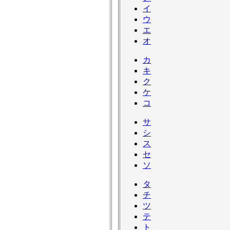
イ
ウ
エ
オ
カ
キ
ク
ケ
コ
サ
シ
ス
セ
ソ
タ
チ
ツ
テ
ト