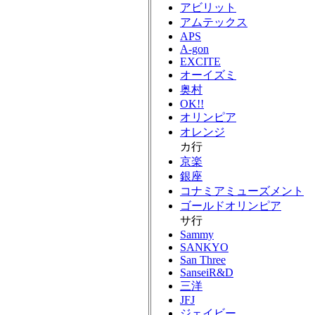
アビリット
アムテックス
APS
A-gon
EXCITE
オーイズミ
奥村
OK!!
オリンピア
オレンジ
カ行
京楽
銀座
コナミアミューズメント
ゴールドオリンピア
サ行
Sammy
SANKYO
San Three
SanseiR&D
三洋
JFJ
ジェイビー