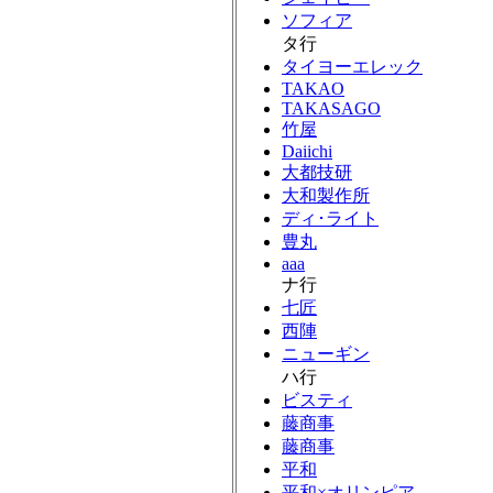
ソフィア
タ行
タイヨーエレック
TAKAO
TAKASAGO
竹屋
Daiichi
大都技研
大和製作所
ディ･ライト
豊丸
aaa
ナ行
七匠
西陣
ニューギン
ハ行
ビスティ
藤商事
藤商事
平和
平和×オリンピア