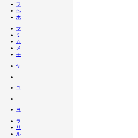
フ
ヘ
ホ
マ
ミ
ム
メ
モ
ヤ
ユ
ヨ
ラ
リ
ル