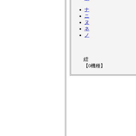
ナ
ニ
ヌ
ネ
ノ
繧
【0機種】