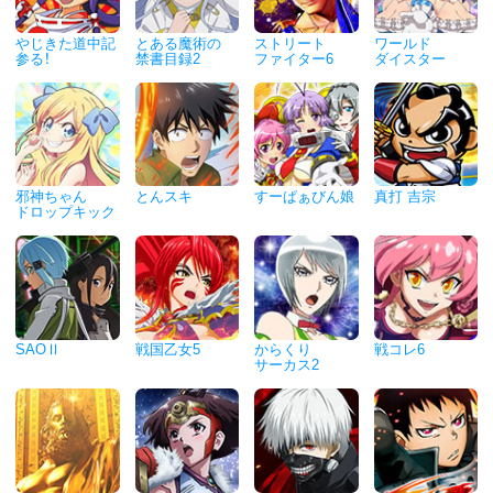
やじきた道中記
とある魔術の
ストリート
ワールド
参る！
禁書目録2
ファイター6
ダイスター
邪神ちゃん
とんスキ
すーぱぁびん娘
真打 吉宗
ドロップキック
SAOⅡ
戦国乙女5
からくり
戦コレ6
サーカス2