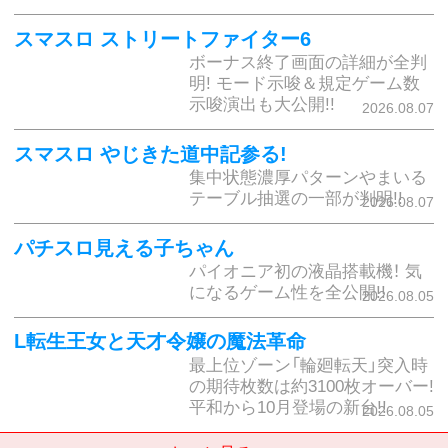
スマスロ ストリートファイター6
ボーナス終了画面の詳細が全判
明! モード示唆＆規定ゲーム数
示唆演出も大公開!!
2026.08.07
スマスロ やじきた道中記参る!
集中状態濃厚パターンやまいる
テーブル抽選の一部が判明!!
2026.08.07
パチスロ見える子ちゃん
パイオニア初の液晶搭載機！ 気
になるゲーム性を全公開!!
2026.08.05
L転生王女と天才令嬢の魔法革命
最上位ゾーン「輪廻転天」突入時
の期待枚数は約3100枚オーバー!
平和から10月登場の新台!!
2026.08.05