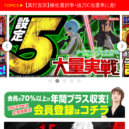
【真打吉宗】柳生選択率・抜刀C当選率に差!
TOPICS
【SAO2】設定⑤の実戦値を大量採取!!
【からサー2】AT終了画面ボイスの秘密!!
【やじきた参】設定1＆6実戦データ分析!!
【真打吉宗】柳生選択率・抜刀C当選率に差!
1
2
3
4
5