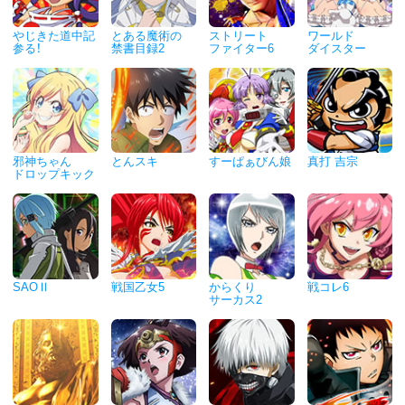
やじきた道中記
とある魔術の
ストリート
ワールド
参る！
禁書目録2
ファイター6
ダイスター
邪神ちゃん
とんスキ
すーぱぁびん娘
真打 吉宗
ドロップキック
SAOⅡ
戦国乙女5
からくり
戦コレ6
サーカス2