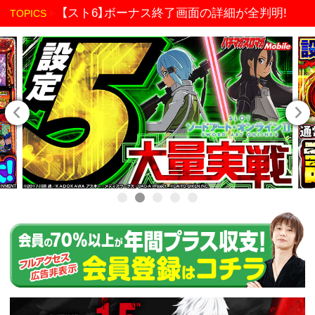
【スト6】ボーナス終了画面の詳細が全判明!
TOPICS
【とんスキ】女神＆CZポイント示唆演出!
【真打吉宗】柳生選択率・抜刀C当選率に差!
【やじきた参】集中状態濃厚パターン判明!
1
2
3
4
5