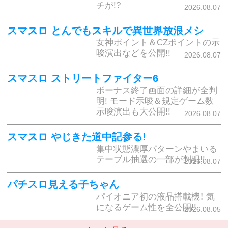
チが!?
2026.08.07
スマスロ とんでもスキルで異世界放浪メシ
女神ポイント＆CZポイントの示
唆演出などを公開!!
2026.08.07
スマスロ ストリートファイター6
ボーナス終了画面の詳細が全判
明! モード示唆＆規定ゲーム数
示唆演出も大公開!!
2026.08.07
スマスロ やじきた道中記参る!
集中状態濃厚パターンやまいる
テーブル抽選の一部が判明!!
2026.08.07
パチスロ見える子ちゃん
パイオニア初の液晶搭載機！ 気
になるゲーム性を全公開!!
2026.08.05