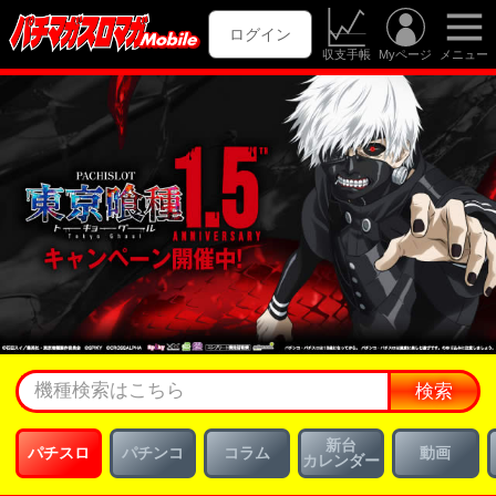
ログイン
収支手帳
Myページ
メニュー
新台
パチスロ
パチンコ
コラム
動画
カレンダー