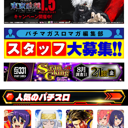
人気のパチスロ