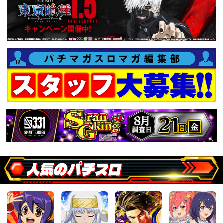
人気のパチスロ