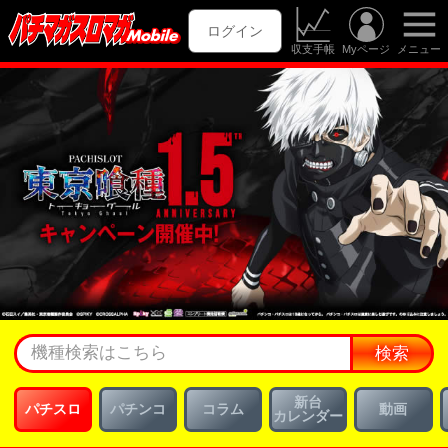
ログイン
収支手帳
Myページ
メニュー
新台
パチスロ
パチンコ
コラム
動画
カレンダー