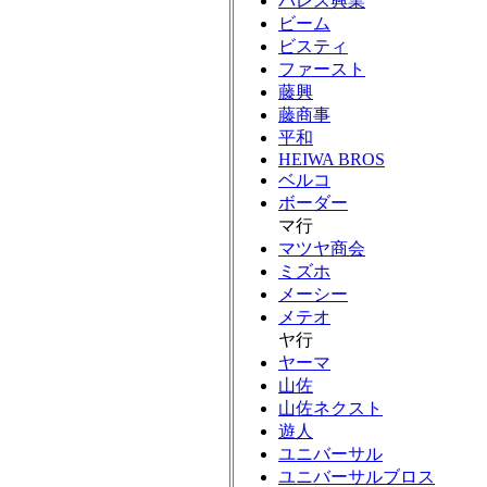
パレス興業
ビーム
ビスティ
ファースト
藤興
藤商事
平和
HEIWA BROS
ベルコ
ボーダー
マ行
マツヤ商会
ミズホ
メーシー
メテオ
ヤ行
ヤーマ
山佐
山佐ネクスト
遊人
ユニバーサル
ユニバーサルブロス