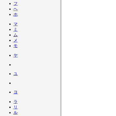
フ
ヘ
ホ
マ
ミ
ム
メ
モ
ヤ
ユ
ヨ
ラ
リ
ル