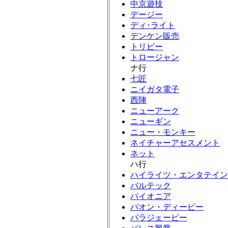
中京遊技
デージー
ディ･ライト
デンケン販売
トリビー
トロージャン
ナ行
七匠
ニイガタ電子
西陣
ニューアーク
ニューギン
ニュー・モンキー
ネイチャーアセスメント
ネット
ハ行
ハイライツ・エンタテイン
バルテック
パイオニア
パオン・ディーピー
パラジェーピー