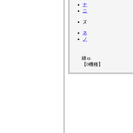
ナ
ニ
ヌ
ネ
ノ
縺ゅ
【0機種】