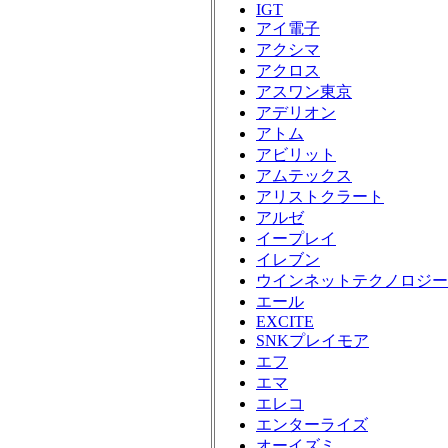
IGT
アイ電子
アクシマ
アクロス
アスワン東京
アデリオン
アトム
アビリット
アムテックス
アリストクラート
アルゼ
イープレイ
イレブン
ウインネットテクノロジー
エール
EXCITE
SNKプレイモア
エフ
エマ
エレコ
エンターライズ
オーイズミ