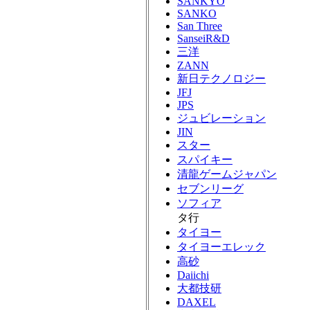
SANKYO
SANKO
San Three
SanseiR&D
三洋
ZANN
新日テクノロジー
JFJ
JPS
ジュビレーション
JIN
スター
スパイキー
清龍ゲームジャパン
セブンリーグ
ソフィア
タ行
タイヨー
タイヨーエレック
高砂
Daiichi
大都技研
DAXEL