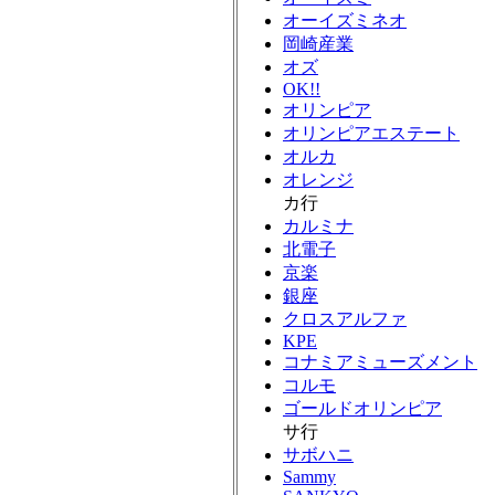
オーイズミネオ
岡崎産業
オズ
OK!!
オリンピア
オリンピアエステート
オルカ
オレンジ
カ行
カルミナ
北電子
京楽
銀座
クロスアルファ
KPE
コナミアミューズメント
コルモ
ゴールドオリンピア
サ行
サボハニ
Sammy