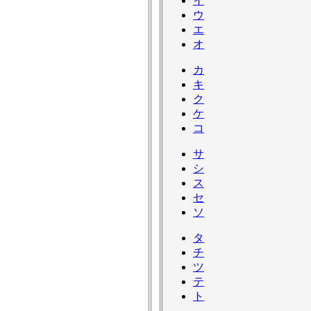
イ
ウ
エ
オ
カ
キ
ク
ケ
コ
サ
シ
ス
セ
ソ
タ
チ
ツ
テ
ト