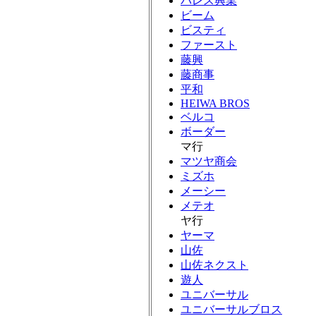
パレス興業
ビーム
ビスティ
ファースト
藤興
藤商事
平和
HEIWA BROS
ベルコ
ボーダー
マ行
マツヤ商会
ミズホ
メーシー
メテオ
ヤ行
ヤーマ
山佐
山佐ネクスト
遊人
ユニバーサル
ユニバーサルブロス