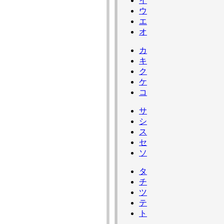
イ
ウ
エ
オ
カ
キ
ク
ケ
コ
サ
シ
ス
セ
ソ
タ
チ
ツ
テ
ト