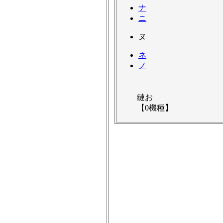
ナ
ニ
ヌ
ネ
ノ
縺お
【0機種】