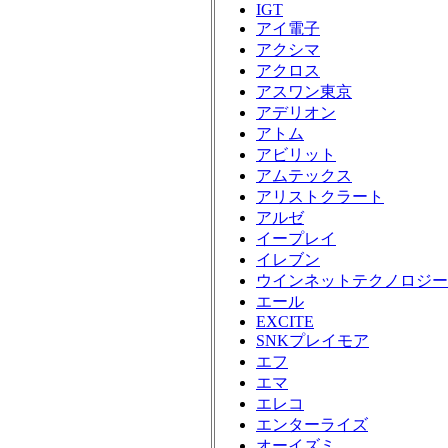
IGT
アイ電子
アクシマ
アクロス
アスワン東京
アデリオン
アトム
アビリット
アムテックス
アリストクラート
アルゼ
イープレイ
イレブン
ウインネットテクノロジー
エール
EXCITE
SNKプレイモア
エフ
エマ
エレコ
エンターライズ
オーイズミ