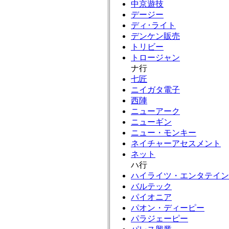
中京遊技
デージー
ディ･ライト
デンケン販売
トリビー
トロージャン
ナ行
七匠
ニイガタ電子
西陣
ニューアーク
ニューギン
ニュー・モンキー
ネイチャーアセスメント
ネット
ハ行
ハイライツ・エンタテイン
バルテック
パイオニア
パオン・ディーピー
パラジェーピー