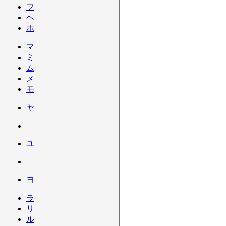
フ
ヘ
ホ
マ
ミ
ム
メ
モ
ヤ
ユ
ヨ
ラ
リ
ル