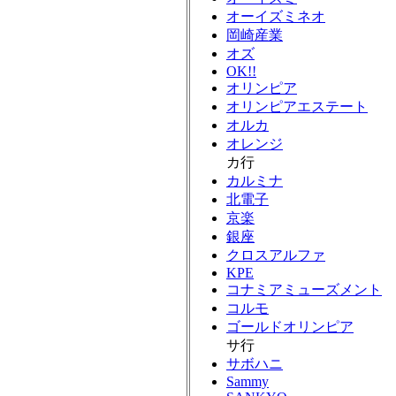
オーイズミネオ
岡崎産業
オズ
OK!!
オリンピア
オリンピアエステート
オルカ
オレンジ
カ行
カルミナ
北電子
京楽
銀座
クロスアルファ
KPE
コナミアミューズメント
コルモ
ゴールドオリンピア
サ行
サボハニ
Sammy