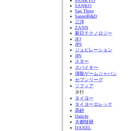
SANKYO
SANKO
San Three
SanseiR&D
三洋
ZANN
新日テクノロジー
JFJ
JPS
ジュビレーション
JIN
スター
スパイキー
清龍ゲームジャパン
セブンリーグ
ソフィア
タ行
タイヨー
タイヨーエレック
高砂
Daiichi
大都技研
DAXEL