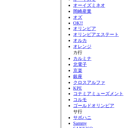
オーイズミネオ
岡崎産業
オズ
OK!!
オリンピア
オリンピアエステート
オルカ
オレンジ
カ行
カルミナ
北電子
京楽
銀座
クロスアルファ
KPE
コナミアミューズメント
コルモ
ゴールドオリンピア
サ行
サボハニ
Sammy