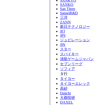
SANKYO
SANKO
San Three
SanseiR&D
三洋
ZANN
新日テクノロジー
JFJ
JPS
ジュビレーション
JIN
スター
スパイキー
清龍ゲームジャパン
セブンリーグ
ソフィア
タ行
タイヨー
タイヨーエレック
高砂
Daiichi
大都技研
DAXEL