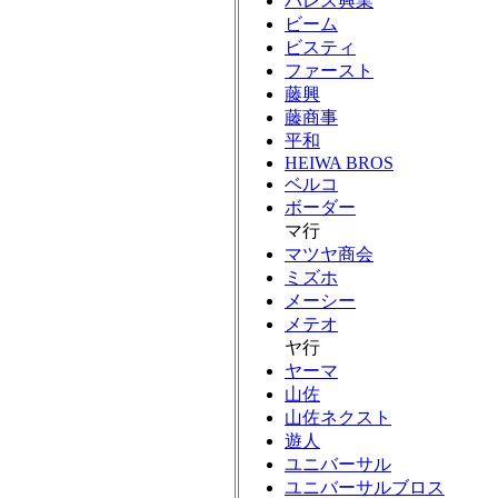
パレス興業
ビーム
ビスティ
ファースト
藤興
藤商事
平和
HEIWA BROS
ベルコ
ボーダー
マ行
マツヤ商会
ミズホ
メーシー
メテオ
ヤ行
ヤーマ
山佐
山佐ネクスト
遊人
ユニバーサル
ユニバーサルブロス