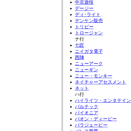
中京遊技
デージー
ディ･ライト
デンケン販売
トリビー
トロージャン
ナ行
七匠
ニイガタ電子
西陣
ニューアーク
ニューギン
ニュー・モンキー
ネイチャーアセスメント
ネット
ハ行
ハイライツ・エンタテイン
バルテック
パイオニア
パオン・ディーピー
パラジェーピー