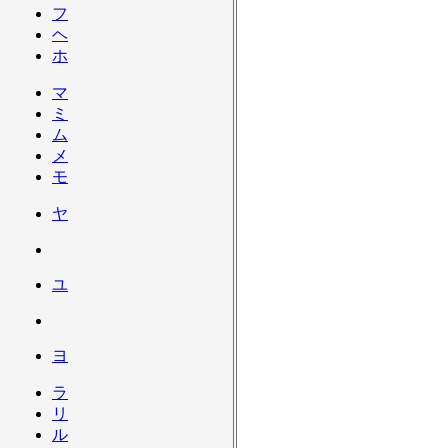
フ
ヘ
ホ
マ
ミ
ム
メ
モ
ヤ
ユ
ヨ
ラ
リ
ル