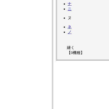
ナ
ニ
ヌ
ネ
ノ
縺く
【0機種】