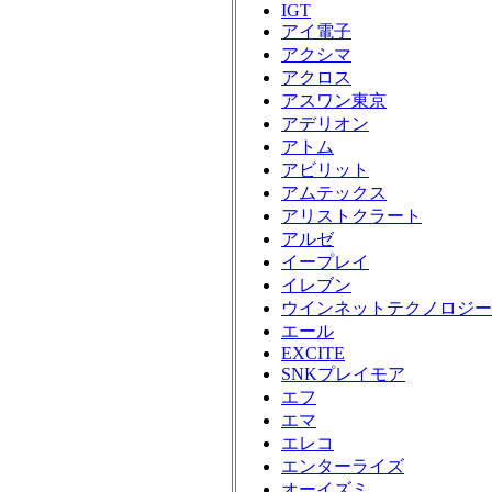
IGT
アイ電子
アクシマ
アクロス
アスワン東京
アデリオン
アトム
アビリット
アムテックス
アリストクラート
アルゼ
イープレイ
イレブン
ウインネットテクノロジー
エール
EXCITE
SNKプレイモア
エフ
エマ
エレコ
エンターライズ
オーイズミ