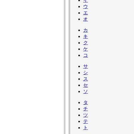
イ
ウ
エ
オ
カ
キ
ク
ケ
コ
サ
シ
ス
セ
ソ
タ
チ
ツ
テ
ト