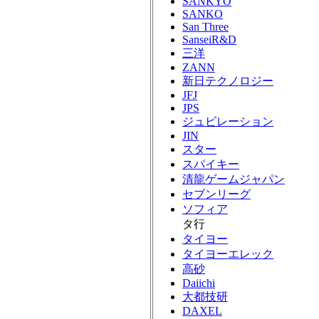
SANKYO
SANKO
San Three
SanseiR&D
三洋
ZANN
新日テクノロジー
JFJ
JPS
ジュビレーション
JIN
スター
スパイキー
清龍ゲームジャパン
セブンリーグ
ソフィア
タ行
タイヨー
タイヨーエレック
高砂
Daiichi
大都技研
DAXEL