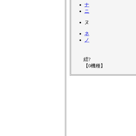
ナ
ニ
ヌ
ネ
ノ
繧?
【0機種】