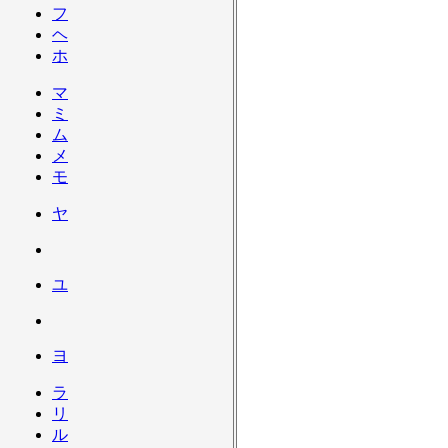
フ
ヘ
ホ
マ
ミ
ム
メ
モ
ヤ
ユ
ヨ
ラ
リ
ル