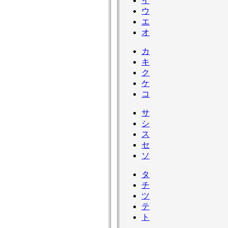
イ
ウ
エ
オ
カ
キ
ク
ケ
コ
サ
シ
ス
セ
ソ
タ
チ
ツ
テ
ト