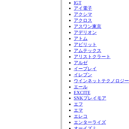
IGT
アイ電子
アクシマ
アクロス
アスワン東京
アデリオン
アトム
アビリット
アムテックス
アリストクラート
アルゼ
イープレイ
イレブン
ウインネットテクノロジー
エール
EXCITE
SNKプレイモア
エフ
エマ
エレコ
エンターライズ
オーイズミ