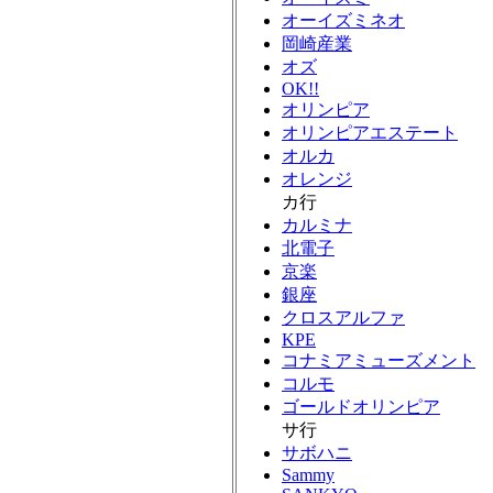
オーイズミネオ
岡崎産業
オズ
OK!!
オリンピア
オリンピアエステート
オルカ
オレンジ
カ行
カルミナ
北電子
京楽
銀座
クロスアルファ
KPE
コナミアミューズメント
コルモ
ゴールドオリンピア
サ行
サボハニ
Sammy