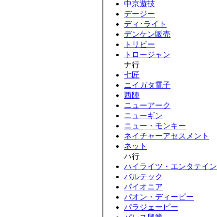
中京遊技
デージー
ディ･ライト
デンケン販売
トリビー
トロージャン
ナ行
七匠
ニイガタ電子
西陣
ニューアーク
ニューギン
ニュー・モンキー
ネイチャーアセスメント
ネット
ハ行
ハイライツ・エンタテイン
バルテック
パイオニア
パオン・ディーピー
パラジェーピー