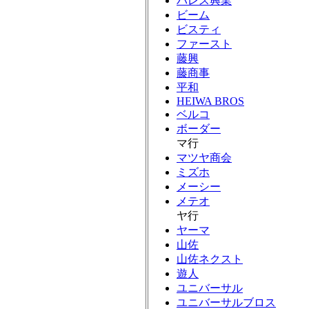
パレス興業
ビーム
ビスティ
ファースト
藤興
藤商事
平和
HEIWA BROS
ベルコ
ボーダー
マ行
マツヤ商会
ミズホ
メーシー
メテオ
ヤ行
ヤーマ
山佐
山佐ネクスト
遊人
ユニバーサル
ユニバーサルブロス