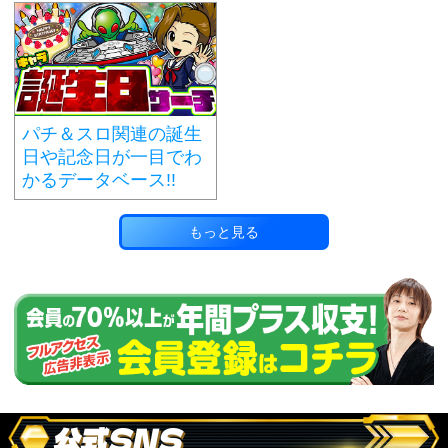
パチ＆スロ関連の誕生
日や記念日が一目でわ
かるデータベース!!
もっと見る
公式SNS