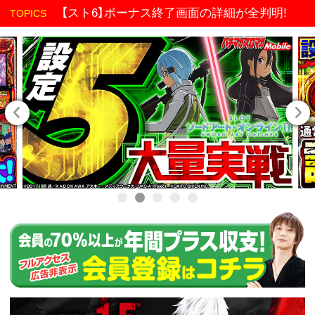
【スト6】ボーナス終了画面の詳細が全判明!
TOPICS
【とんスキ】女神＆CZポイント示唆演出!
【真打吉宗】柳生選択率・抜刀C当選率に差!
【やじきた参】集中状態濃厚パターン判明!
1
2
3
4
5