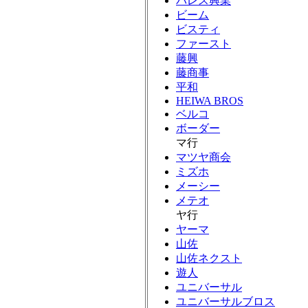
パレス興業
ビーム
ビスティ
ファースト
藤興
藤商事
平和
HEIWA BROS
ベルコ
ボーダー
マ行
マツヤ商会
ミズホ
メーシー
メテオ
ヤ行
ヤーマ
山佐
山佐ネクスト
遊人
ユニバーサル
ユニバーサルブロス