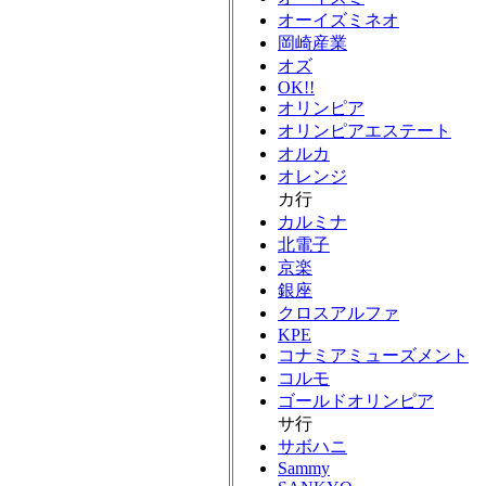
オーイズミネオ
岡崎産業
オズ
OK!!
オリンピア
オリンピアエステート
オルカ
オレンジ
カ行
カルミナ
北電子
京楽
銀座
クロスアルファ
KPE
コナミアミューズメント
コルモ
ゴールドオリンピア
サ行
サボハニ
Sammy