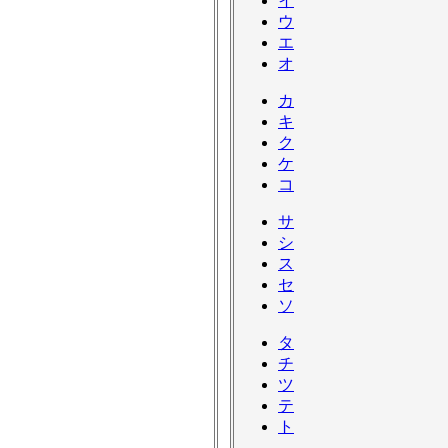
イ
ウ
エ
オ
カ
キ
ク
ケ
コ
サ
シ
ス
セ
ソ
タ
チ
ツ
テ
ト