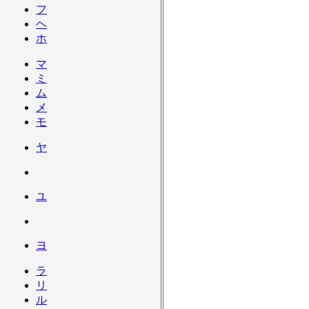
フ
ヘ
ホ
マ
ミ
ム
メ
モ
ヤ
ユ
ヨ
ラ
リ
ル