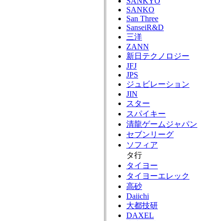
SANKYO
SANKO
San Three
SanseiR&D
三洋
ZANN
新日テクノロジー
JFJ
JPS
ジュビレーション
JIN
スター
スパイキー
清龍ゲームジャパン
セブンリーグ
ソフィア
タ行
タイヨー
タイヨーエレック
高砂
Daiichi
大都技研
DAXEL