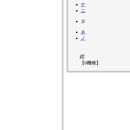
ナ
ニ
ヌ
ネ
ノ
繧
【0機種】