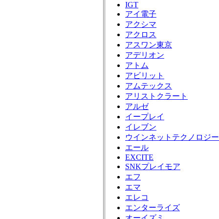
IGT
アイ電子
アクシマ
アクロス
アスワン東京
アデリオン
アトム
アビリット
アムテックス
アリストクラート
アルゼ
イープレイ
イレブン
ウインネットテクノロジー
エール
EXCITE
SNKプレイモア
エフ
エマ
エレコ
エンターライズ
オーイズミ