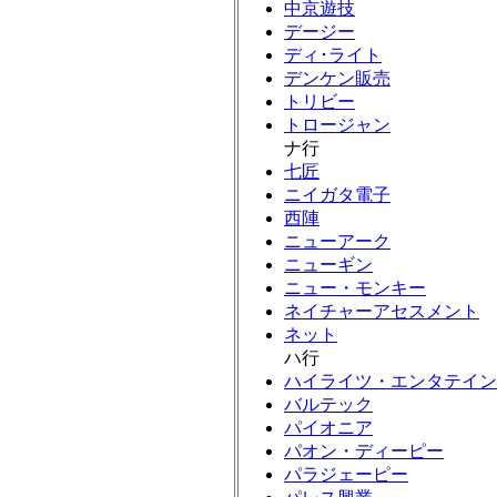
中京遊技
デージー
ディ･ライト
デンケン販売
トリビー
トロージャン
ナ行
七匠
ニイガタ電子
西陣
ニューアーク
ニューギン
ニュー・モンキー
ネイチャーアセスメント
ネット
ハ行
ハイライツ・エンタテイン
バルテック
パイオニア
パオン・ディーピー
パラジェーピー