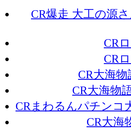
CR爆走 大工の源さ
CRロ
CRロ
CR大海物
CR大海物語
CRまわるんパチンコ大
CR大海