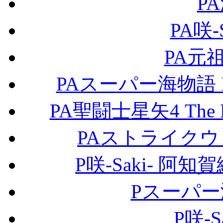
P
PA咲-
PA元
PAスーパー海物語 IN
PA聖闘士星矢4 The B
PAストライクウ
P咲-Saki- 阿
Pスーパー海
P咲-S