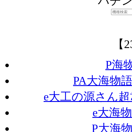
パチ
【2
P海物
PA大海物語5
e大工の源さん超
e大海
P大海