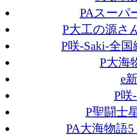
PAスーパ
P大工の源さん
P咲-Saki-全
P大海
e
P咲-
P聖闘士星
PA大海物語5