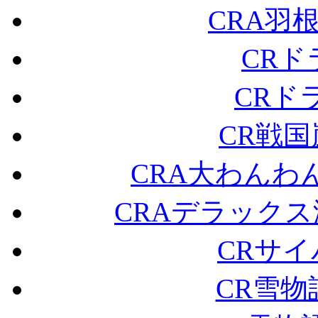
CRA羽
CRド
CRドラ
CR戦
CRA大わんわん
CRAデラックス海物語
CRサイ
CR雪物