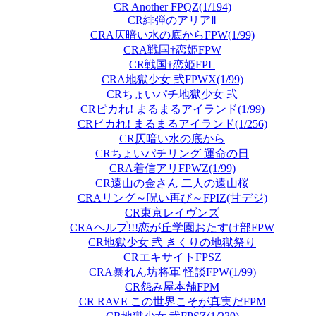
CR Another FPQZ(1/194)
CR緋弾のアリアⅡ
CRA仄暗い水の底からFPW(1/99)
CRA戦国†恋姫FPW
CR戦国†恋姫FPL
CRA地獄少女 弐FPWX(1/99)
CRちょいパチ地獄少女 弐
CRピカれ! まるまるアイランド(1/99)
CRピカれ! まるまるアイランド(1/256)
CR仄暗い水の底から
CRちょいパチリング 運命の日
CRA着信アリFPWZ(1/99)
CR遠山の金さん 二人の遠山桜
CRAリング～呪い再び～FPIZ(甘デジ)
CR東京レイヴンズ
CRAヘルプ!!!恋が丘学園おたすけ部FPW
CR地獄少女 弐 きくりの地獄祭り
CRエキサイトFPSZ
CRA暴れん坊将軍 怪談FPW(1/99)
CR怨み屋本舗FPM
CR RAVE この世界こそが真実だFPM