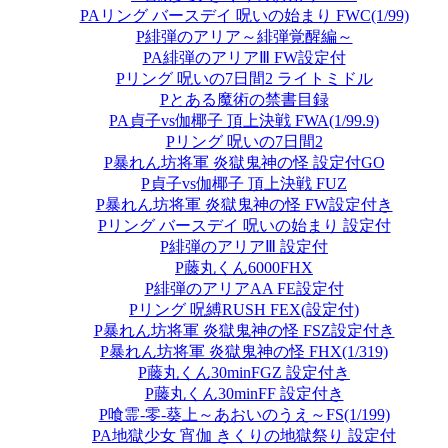
PAリング バースデイ 呪いの始まり FWC(1/99)
P緋弾のアリア～緋弾覚醒編～
PA緋弾のアリアⅢ FW設定付
Pリング 呪いの7日間2 ライトミドル
Pとある魔術の禁書目録
PA貞子vs伽椰子 頂上決戦 FWA(1/99.9)
Pリング 呪いの7日間2
P暴れん坊将軍 炎獄鬼神の怪 設定付GO
P貞子vs伽椰子 頂上決戦 FUZ
P暴れん坊将軍 炎獄鬼神の怪 FW設定付き
Pリング バースデイ 呪いの始まり 設定付
P緋弾のアリアⅢ 設定付
P藤丸くん6000FHX
P緋弾のアリアAA FE設定付
Pリング 呪縛RUSH FEX(設定付)
P暴れん坊将軍 炎獄鬼神の怪 FSZ設定付き
P暴れん坊将軍 炎獄鬼神の怪 FHX(1/319)
P藤丸くん30minFGZ 設定付き
P藤丸くん30minFF 設定付き
P喰霊-零-葵上～あおいのうえ～FS(1/199)
PA地獄少女 宵伽 きくりの地獄祭り 設定付