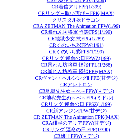
CR地獄少女 弐FPSZ(1/239)
CR着信アリFPF(1/399)
CRリング～呪い再び～FPK(MAX)
クリスタル&ドラゴン
CRA ZETMAN The Animation FPW(1/99)
CR暴れん坊将軍 怪談FPS(1/199)
CR地獄少女 弐FPL(1/289)
CRくのいち彩FPW(1/91)
CRくのいち彩FPS(1/199)
CRリング 運命の日FPWZ(1/99)
CR暴れん坊将軍 怪談FPL(1/268)
CR暴れん坊将軍 怪談FPF(MAX)
CRヴァン・ヘルシングⅡ FPE(甘デジ)
CRアレトロン
CR地獄先生ぬ～べ～FPW(甘デジ)
CR地獄先生ぬ～べ～FPL(ミドル)
CRリング 運命の日 FPSZ(1/199)
CR新アレジンFPW(甘デジ)
CR ZETMAN The Animation FPK(MAX)
CRA緋弾のアリアFPW(甘デジ)
CRリング 運命の日 FPF(1/390)
CR嬢王FPW(甘デジ)