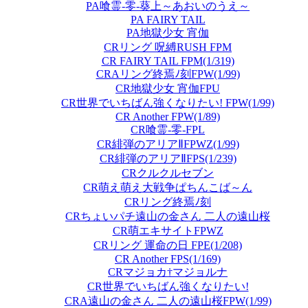
PA喰霊-零-葵上～あおいのうえ～
PA FAIRY TAIL
PA地獄少女 宵伽
CRリング 呪縛RUSH FPM
CR FAIRY TAIL FPM(1/319)
CRAリング終焉ﾉ刻FPW(1/99)
CR地獄少女 宵伽FPU
CR世界でいちばん強くなりたい! FPW(1/99)
CR Another FPW(1/89)
CR喰霊-零-FPL
CR緋弾のアリアⅡFPWZ(1/99)
CR緋弾のアリアⅡFPS(1/239)
CRクルクルセブン
CR萌え萌え大戦争ぱちんこば～ん
CRリング終焉ﾉ刻
CRちょいパチ遠山の金さん 二人の遠山桜
CR萌エキサイトFPWZ
CRリング 運命の日 FPE(1/208)
CR Another FPS(1/169)
CRマジョカ†マジョルナ
CR世界でいちばん強くなりたい!
CRA遠山の金さん 二人の遠山桜FPW(1/99)