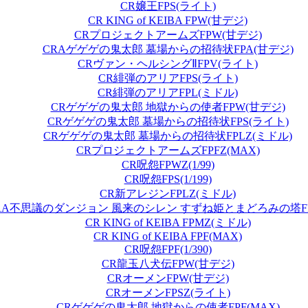
CR嬢王FPS(ライト)
CR KING of KEIBA FPW(甘デジ)
CRプロジェクトアームズFPW(甘デジ)
CRAゲゲゲの鬼太郎 墓場からの招待状FPA(甘デジ)
CRヴァン・ヘルシングⅡFPV(ライト)
CR緋弾のアリアFPS(ライト)
CR緋弾のアリアFPL(ミドル)
CRゲゲゲの鬼太郎 地獄からの使者FPW(甘デジ)
CRゲゲゲの鬼太郎 墓場からの招待状FPS(ライト)
CRゲゲゲの鬼太郎 墓場からの招待状FPLZ(ミドル)
CRプロジェクトアームズFPFZ(MAX)
CR呪怨FPWZ(1/99)
CR呪怨FPS(1/199)
CR新アレジンFPLZ(ミドル)
RA不思議のダンジョン 風来のシレン すずね姫とまどろみの塔FPW(
CR KING of KEIBA FPMZ(ミドル)
CR KING of KEIBA FPF(MAX)
CR呪怨FPF(1/390)
CR龍玉八犬伝FPW(甘デジ)
CRオーメンFPW(甘デジ)
CRオーメンFPSZ(ライト)
CRゲゲゲの鬼太郎 地獄からの使者FPF(MAX)