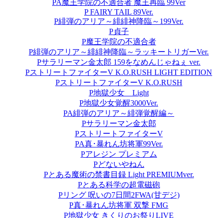
PA魔王学院の不適合者 魔王再臨 99Ver
P FAIRY TAIL 89Ver.
P緋弾のアリア～緋緋神降臨～199Ver.
P貞子
P魔王学院の不適合者
P緋弾のアリア～緋緋神降臨～ラッキートリガーVer.
Pサラリーマン金太郎 159をなめんじゃねぇ ver.
PストリートファイターV K.O.RUSH LIGHT EDITION
PストリートファイターV K.O.RUSH
P地獄少女 Light
P地獄少女覚醒3000Ver.
PA緋弾のアリア～緋弾覚醒編～
Pサラリーマン金太郎
PストリートファイターV
PA真･暴れん坊将軍99Ver.
Pアレジン プレミアム
Pどないやねん
Pとある魔術の禁書目録 Light PREMIUMver.
Pとある科学の超電磁砲
Pリング 呪いの7日間2FWA(甘デジ)
P真･暴れん坊将軍 双撃 FMG
P地獄少女 きくりのお祭りLIVE