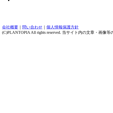
会社概要
｜
問い合わせ
｜
個人情報保護方針
(C)PLANTOPIA All rights reserved. 当サイ