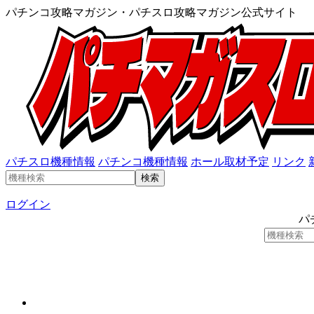
パチンコ攻略マガジン・パチスロ攻略マガジン公式サイト
パチスロ機種情報
パチンコ機種情報
ホール取材予定
リンク
ログイン
パ