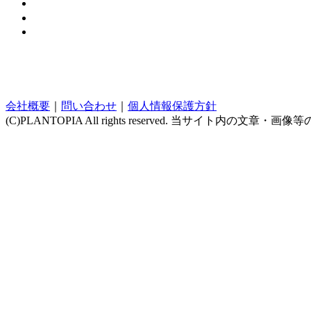
会社概要
｜
問い合わせ
｜
個人情報保護方針
(C)PLANTOPIA All rights reserved. 当サイ