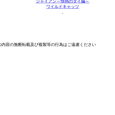
ジャイアン～情熱のタイ編～
ワイルドキャッツ
ト内の文章・画像等の内容の無断転載及び複製等の行為はご遠慮ください