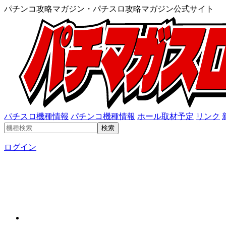
パチンコ攻略マガジン・パチスロ攻略マガジン公式サイト
パチスロ機種情報
パチンコ機種情報
ホール取材予定
リンク
ログイン