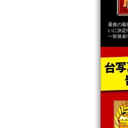
最後の最
いに決定!
一挙発表!