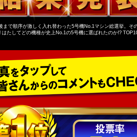
後まで順序が激しく入れ替わった5号機No.1マシン総選挙。そ
! はたしてどの機種が史上No.1の5号機に選ばれたのか!? TOP