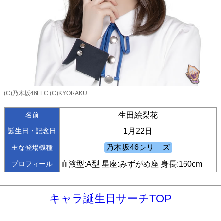
(C)乃木坂46LLC (C)KYORAKU
名前
生田絵梨花
誕生日・記念日
1月22日
主な登場機種
プロフィール
血液型:A型 星座:みずがめ座 身長:160cm
キャラ誕生日サーチTOP