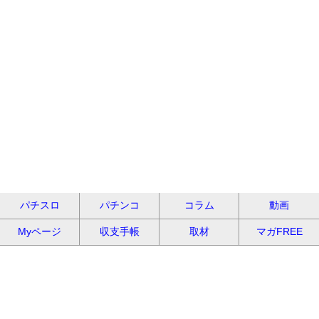
パチスロ
パチンコ
コラム
動画
Myページ
収支手帳
取材
マガFREE