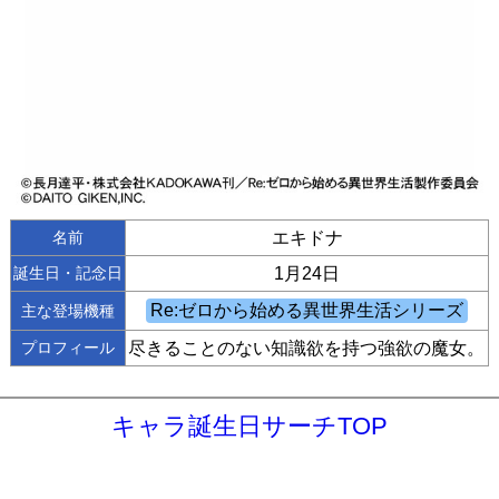
名前
エキドナ
誕生日・記念日
1月24日
主な登場機種
プロフィール
尽きることのない知識欲を持つ強欲の魔女。
キャラ誕生日サーチTOP