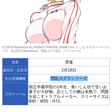
(C)2018 Marvelous Inc./HONEY PARADE GAMES Inc. /シノビマスターパートナ
ーズ (C)2015 Marvelous/「閃乱カグラEV」パートナーズ
名前
雲雀
誕生日・記念日
2月18日
主な登場機種
国立半蔵学院の1年生。食いしん坊で甘いお
菓子が大好物。忍としての腕は未熟で、問題
プロフィール
を起こすトラブルメーカー。スリーサイズは
B80・W55・H73。