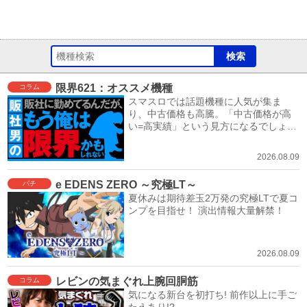
限界621：オススメ機種
コラム
スマスロでは話題機種に人気が集ま
り、中古価格も高騰。「中古価格が高
い=高実績」という見方になるでしょ
う。
2026.08.09
e EDENS ZERO ～究極LT～
パチ
夏休みは期待差玉2万発の究極LTで夏コ
ンプを目指せ！ 演出情報大量解禁！
2026.08.09
レビンの気まぐれ上腕回胴筋
コラム
気になる新台を初打ち! 前作以上に手ご
たえあり!?