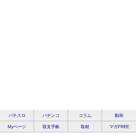
パチスロ
パチンコ
コラム
動画
Myページ
収支手帳
取材
マガFREE