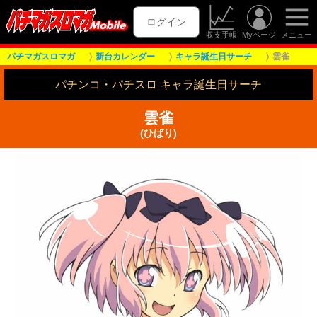
ログイン
収支手帳
Myページ
メニュー
パチマガスロマガ
新台カレンダー
キャラ誕生日サーチ
雲雀
パチンコ・パチスロ キャラ誕生日サーチ
雲雀
(ひばり)