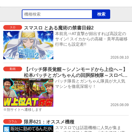
スマスロ とある魔術の禁書目録2
スロ
本前兆⇒AT直撃が頻出すれば高設定の
サイン! スイカからの高確・美琴高確移
行率にも設定差!!
2026.08.10
【バッチ隊長覚醒～シノンモードから上位へ～】
動画
松本バッチとガンちゃんの回胴探検隊～スロベン
チャー～ #16≪スロット ソードアート・オンライ
バッチ隊長とガンちゃん隊員が大人気
マシンを徹底深堀り！
ンⅡ≫
2026.08.09
※別サイトへ遷移します
限界621：オススメ機種
コラム
スマスロでは話題機種に人気が集ま