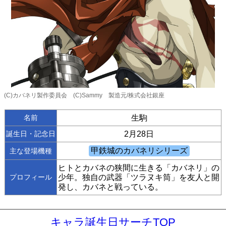
(C)カバネリ製作委員会 (C)Sammy 製造元/株式会社銀座
名前
生駒
誕生日・記念日
2月28日
主な登場機種
ヒトとカバネの狭間に生きる「カバネリ」の
プロフィール
少年。独自の武器「ツラヌキ筒」を友人と開
発し、カバネと戦っている。
キャラ誕生日サーチTOP