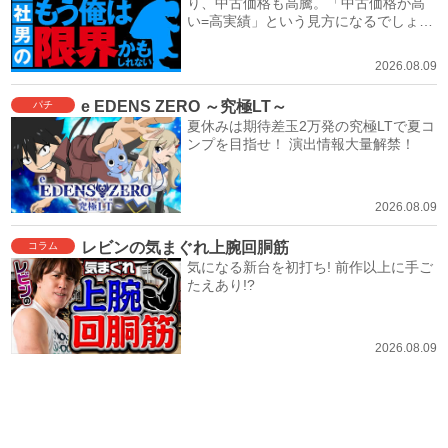
り、中古価格も高騰。「中古価格が高
い=高実績」という見方になるでしょ
う。
2026.08.09
e EDENS ZERO ～究極LT～
パチ
夏休みは期待差玉2万発の究極LTで夏コ
ンプを目指せ！ 演出情報大量解禁！
2026.08.09
レビンの気まぐれ上腕回胴筋
コラム
気になる新台を初打ち! 前作以上に手ご
たえあり!?
2026.08.09