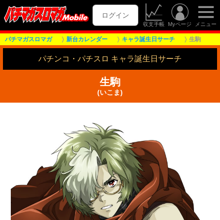
ログイン
収支手帳
Myページ
メニュー
パチマガスロマガ
新台カレンダー
キャラ誕生日サーチ
生駒
パチンコ・パチスロ キャラ誕生日サーチ
生駒
(いこま)