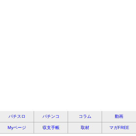
パチスロ
パチンコ
コラム
動画
Myページ
収支手帳
取材
マガFREE