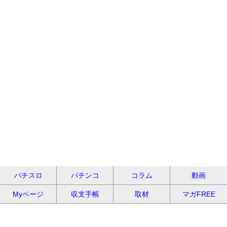
パチスロ
パチンコ
コラム
動画
Myページ
収支手帳
取材
マガFREE