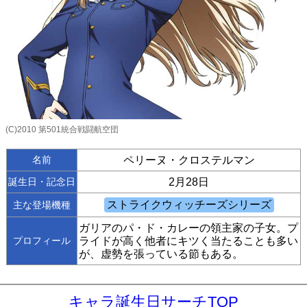
(C)2010 第501統合戦闘航空団
名前
ペリーヌ・クロステルマン
誕生日・記念日
2月28日
主な登場機種
ガリアのパ・ド・カレーの領主家の子女。プ
プロフィール
ライドが高く他者にキツく当たることも多い
が、虚勢を張っている節もある。
キャラ誕生日サーチTOP