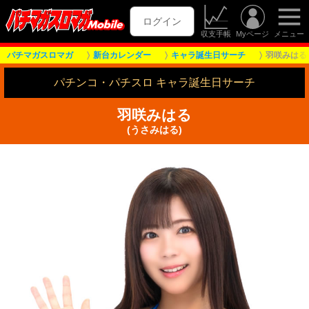
ログイン
収支手帳
Myページ
メニュー
パチマガスロマガ
新台カレンダー
キャラ誕生日サーチ
羽咲みはる
パチンコ・パチスロ キャラ誕生日サーチ
羽咲みはる
(うさみはる)