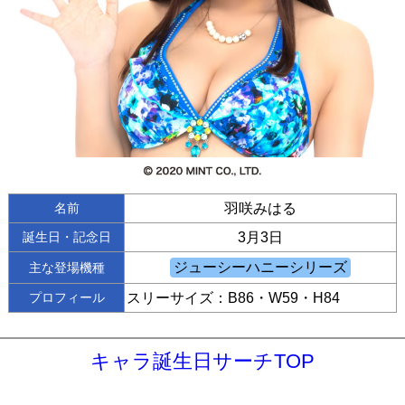
名前
羽咲みはる
誕生日・記念日
3月3日
主な登場機種
プロフィール
スリーサイズ：B86・W59・H84
キャラ誕生日サーチTOP