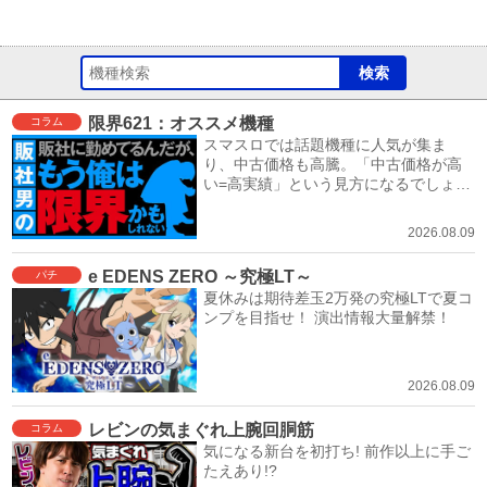
限界621：オススメ機種
コラム
スマスロでは話題機種に人気が集ま
り、中古価格も高騰。「中古価格が高
い=高実績」という見方になるでしょ
う。
2026.08.09
e EDENS ZERO ～究極LT～
パチ
夏休みは期待差玉2万発の究極LTで夏コ
ンプを目指せ！ 演出情報大量解禁！
2026.08.09
レビンの気まぐれ上腕回胴筋
コラム
気になる新台を初打ち! 前作以上に手ご
たえあり!?