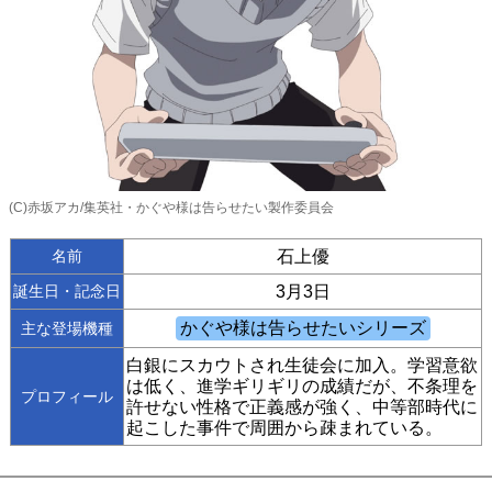
(C)赤坂アカ/集英社・かぐや様は告らせたい製作委員会
名前
石上優
誕生日・記念日
3月3日
主な登場機種
白銀にスカウトされ生徒会に加入。学習意欲
は低く、進学ギリギリの成績だが、不条理を
プロフィール
許せない性格で正義感が強く、中等部時代に
起こした事件で周囲から疎まれている。