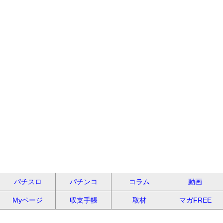
パチスロ
パチンコ
コラム
動画
Myページ
収支手帳
取材
マガFREE