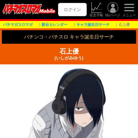
ログイン
収支手帳
Myページ
メニュー
パチマガスロマガ
新台カレンダー
キャラ誕生日サーチ
石上優
パチンコ・パチスロ キャラ誕生日サーチ
石上優
(いしがみゆう)