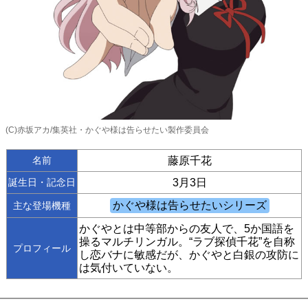
(C)赤坂アカ/集英社・かぐや様は告らせたい製作委員会
名前
藤原千花
誕生日・記念日
3月3日
主な登場機種
かぐやとは中等部からの友人で、5か国語を
操るマルチリンガル。“ラブ探偵千花”を自称
プロフィール
し恋バナに敏感だが、かぐやと白銀の攻防に
は気付いていない。