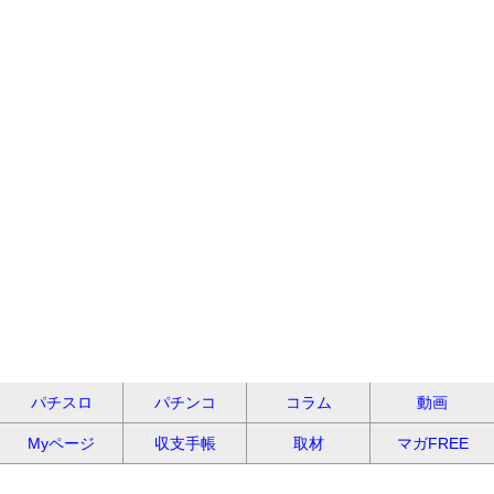
パチスロ
パチンコ
コラム
動画
Myページ
収支手帳
取材
マガFREE