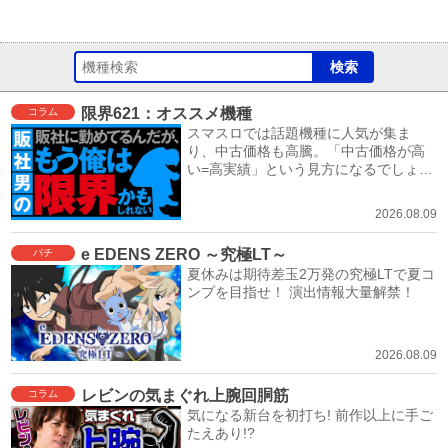
限界621：オススメ機種
コラム
スマスロでは話題機種に人気が集ま
り、中古価格も高騰。「中古価格が高
い=高実績」という見方になるでしょ
う。
2026.08.09
e EDENS ZERO ～究極LT～
パチ
夏休みは期待差玉2万発の究極LTで夏コ
ンプを目指せ！ 演出情報大量解禁！
2026.08.09
レビンの気まぐれ上腕回胴筋
コラム
気になる新台を初打ち! 前作以上に手ご
たえあり!?