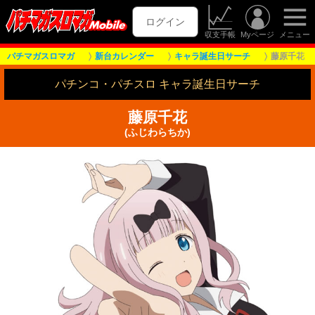
ログイン
収支手帳
Myページ
メニュー
パチマガスロマガ
新台カレンダー
キャラ誕生日サーチ
藤原千花
パチンコ・パチスロ キャラ誕生日サーチ
藤原千花
(ふじわらちか)