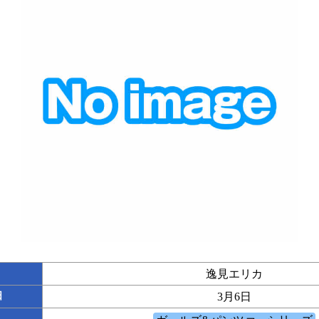
逸見エリカ
日
3月6日