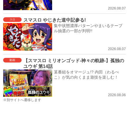
2026.08.07
スマスロ やじきた道中記参る!
スロ
集中状態濃厚パターンやまいるテーブ
ル抽選の一部が判明!!
2026.08.07
【スマスロ ミリオンゴッド-神々の軌跡-】孤独の
動画
ユウギ 第14話
某番組をオマージュ!? 内田（わるぺ
こ）が気の向くまま遊技を楽しむ！
2026.08.06
※別サイトへ遷移します