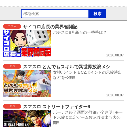
サイコロ店長の業界奮闘記
コラム
パチスロ8月新台の一番手は？
2026.08.07
スマスロ とんでもスキルで異世界放浪メシ
スロ
女神ポイント＆CZポイントの示唆演出
などを公開!!
2026.08.07
スマスロ ストリートファイター6
スロ
ボーナス終了画面の詳細が全判明! モー
ド示唆＆規定ゲーム数示唆演出も大公
開!!