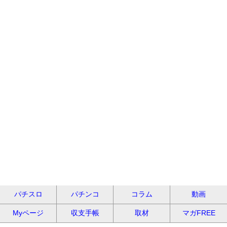
パチスロ
パチンコ
コラム
動画
Myページ
収支手帳
取材
マガFREE