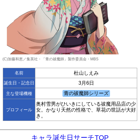
(C)加藤和恵／集英社・「青の祓魔師」製作委員会・MBS
名前
杜山しえみ
誕生日・記念日
3月6日
主な登場機種
奥村雪男がひいきにしている祓魔用品店の少
プロフィール
女。かなり天然の性格で、草花の世話が大好
き。
キャラ誕生日サーチTOP