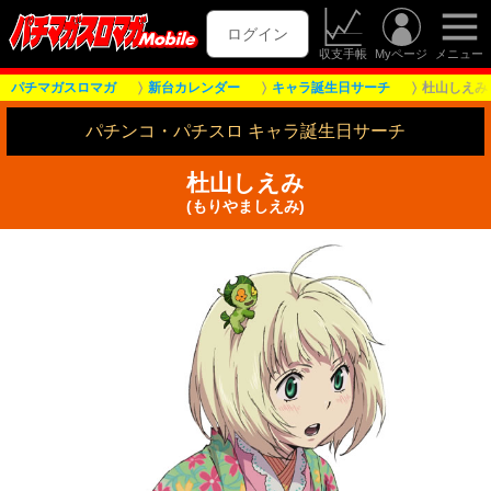
ログイン
収支手帳
Myページ
メニュー
パチマガスロマガ
新台カレンダー
キャラ誕生日サーチ
杜山しえみ
パチンコ・パチスロ キャラ誕生日サーチ
杜山しえみ
(もりやましえみ)