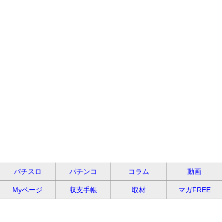
パチスロ
パチンコ
コラム
動画
Myページ
収支手帳
取材
マガFREE