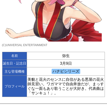
(C)UNIVERSAL ENTERTAINMENT
名前
弥生
誕生日・記念日
3月9日
主な登場機種
美貌と花火のセンスに自信がある悪屋の花火
師見習い。ワガママで自由奔放だが、まっす
プロフィール
ぐな一面もあり歌うことが大好き。代表曲は
「サンキュ！」。