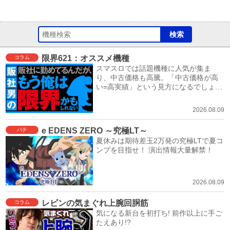
限界621：オススメ機種
コラム
スマスロでは話題機種に人気が集ま
り、中古価格も高騰。「中古価格が高
い=高実績」という見方になるでしょ
う。
2026.08.09
e EDENS ZERO ～究極LT～
パチ
夏休みは期待差玉2万発の究極LTで夏コ
ンプを目指せ！ 演出情報大量解禁！
2026.08.09
レビンの気まぐれ上腕回胴筋
コラム
気になる新台を初打ち! 前作以上に手ご
たえあり!?