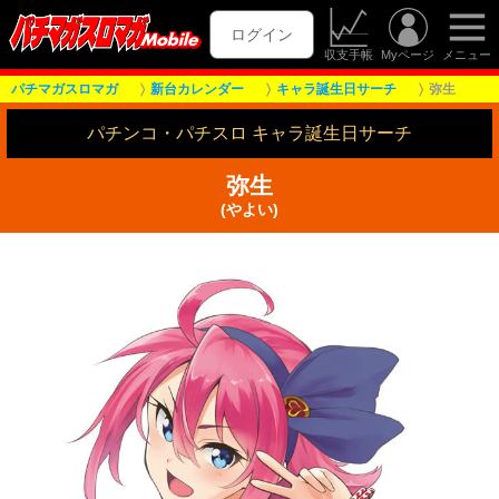
ログイン
収支手帳
Myページ
メニュー
パチマガスロマガ
新台カレンダー
キャラ誕生日サーチ
弥生
パチンコ・パチスロ キャラ誕生日サーチ
弥生
(やよい)