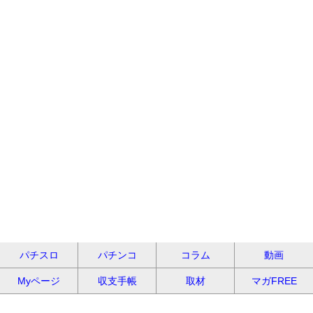
パチスロ
パチンコ
コラム
動画
Myページ
収支手帳
取材
マガFREE