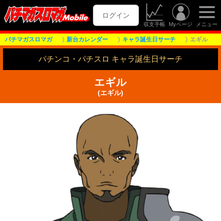
ログイン
収支手帳
Myページ
メニュー
パチマガスロマガ
新台カレンダー
キャラ誕生日サーチ
エギル
パチンコ・パチスロ キャラ誕生日サーチ
エギル
(エギル)