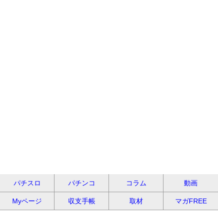
パチスロ
パチンコ
コラム
動画
Myページ
収支手帳
取材
マガFREE