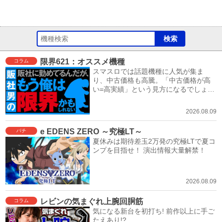
限界621：オススメ機種
コラム
スマスロでは話題機種に人気が集ま
り、中古価格も高騰。「中古価格が高
い=高実績」という見方になるでしょ
う。
2026.08.09
e EDENS ZERO ～究極LT～
パチ
夏休みは期待差玉2万発の究極LTで夏コ
ンプを目指せ！ 演出情報大量解禁！
2026.08.09
レビンの気まぐれ上腕回胴筋
コラム
気になる新台を初打ち! 前作以上に手ご
たえあり!?